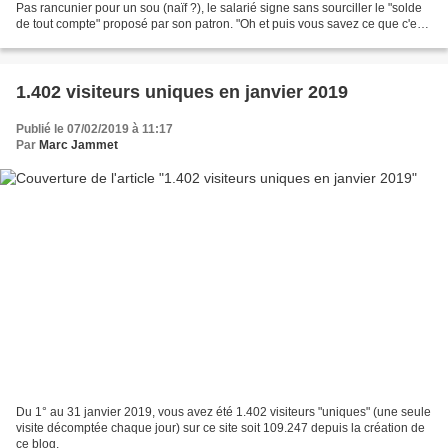
Pas rancunier pour un sou (naïf ?), le salarié signe sans sourciller le "solde
de tout compte" proposé par son patron. "Oh et puis vous savez ce que c'est
… les liquidités chez les...
1.402 visiteurs uniques en janvier 2019
Publié le 07/02/2019 à 11:17
Par
Marc Jammet
Du 1° au 31 janvier 2019, vous avez été 1.402 visiteurs "uniques" (une seule
visite décomptée chaque jour) sur ce site soit 109.247 depuis la création de
ce blog.