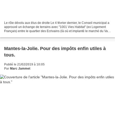
Le rôle dévolu aux élus de droite Le 4 février dernier, le Conseil municipal a
approuvé un échange de terrains avec "1001 Vies Habitat" (ex Logement
Français) entre le quartier des Ecrivains (là où et implanté le marché du Val-
Fourré) et celui des Garennes...
Mantes-la-Jolie. Pour des impôts enfin utiles à
tous.
Publié le 21/02/2019 à 10:05
Par
Marc Jammet