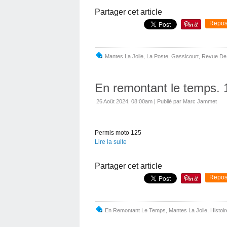
Partager cet article
Repos
Mantes La Jolie
,
La Poste
,
Gassicourt
,
Revue De 
En remontant le temps. 
26 Août 2024, 08:00am
|
Publié par Marc Jammet
Permis moto 125
Lire la suite
Partager cet article
Repos
En Remontant Le Temps
,
Mantes La Jolie
,
Histoir