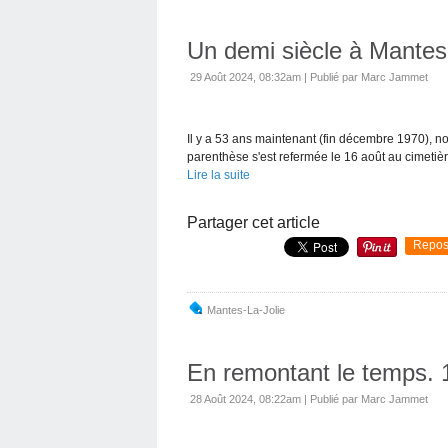
Un demi siècle à Mantes-
29 Août 2024, 08:32am
|
Publié par Marc Jammet
Il y a 53 ans maintenant (fin décembre 1970), n
parenthèse s'est refermée le 16 août au cimetiè
Lire la suite
Partager cet article
Repos
Mantes-La-Jolie
En remontant le temps. 
28 Août 2024, 08:22am
|
Publié par Marc Jammet