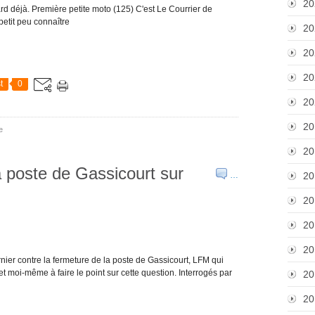
20
rd déjà. Première petite moto (125) C'est Le Courrier de
petit peu connaître
20
20
20
t
0
20
20
e
20
a poste de Gassicourt sur
…
20
20
20
20
ernier contre la fermeture de la poste de Gassicourt, LFM qui
 et moi-même à faire le point sur cette question. Interrogés par
20
20