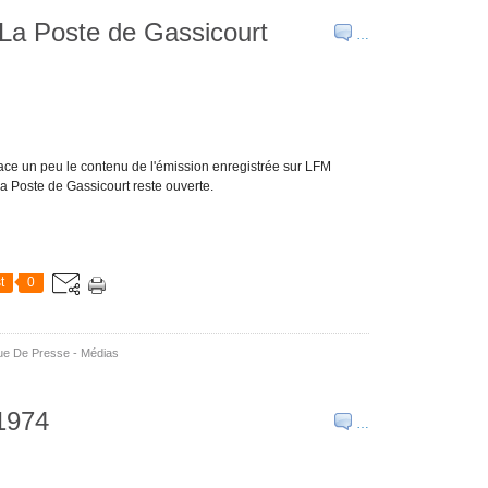
 La Poste de Gassicourt
…
etrace un peu le contenu de l'émission enregistrée sur LFM
 Poste de Gassicourt reste ouverte.
t
0
e De Presse - Médias
1974
…