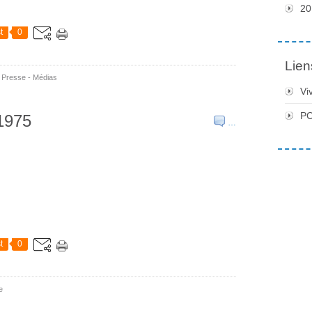
20
t
0
Lien
Presse - Médias
Vi
PC
1975
…
t
0
e