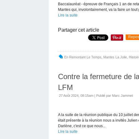
Baccalauréat - épreuve de Français 1 an de reta
Mantes qui, involontairement, va la faire un tout 
Lire la suite
Partager cet article
Repos
En Remontant Le Temps
,
Mantes La Jolie
,
Histoir
Contre la fermeture de l
LFM
27 Août 2024, 08:15am
|
Publié par Marc Jammet
A la suite de la réunion publique du 10 juillet d
était présente à la réunion nous a invités Julien
Darlène, c'est ce que nous...
Lire la suite