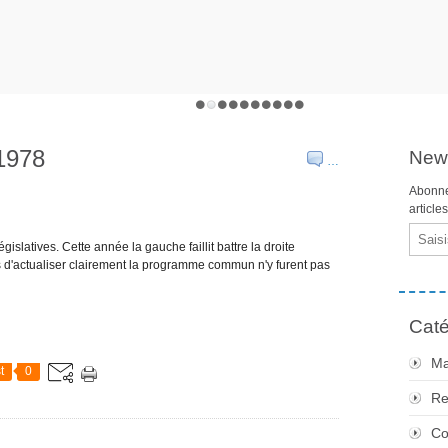
1978
News
…
Abonne
article
Email
gislatives. Cette année la gauche faillit battre la droite
s d'actualiser clairement la programme commun n'y furent pas
Caté
Ma
t
0
Re
Co