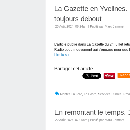
La Gazette en Yvelines.
toujours debout
23 Août 2024, 08:24am
|
Publié par Marc Jammet
L'article publié dans La Gazette du 24 juillet r
Radio et du mouvement qui s'engage pour que la
Lire la suite
Partager cet article
Repos
Mantes La Jolie
,
La Poste
,
Services Publics
,
Revu
En remontant le temps. 
22 Août 2024, 07:05am
|
Publié par Marc Jammet