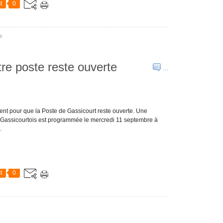
t
0
e
re poste reste ouverte
…
nent pour que la Poste de Gassicourt reste ouverte. Une
es Gassicourtois est programmée le mercredi 11 septembre à
.
t
0