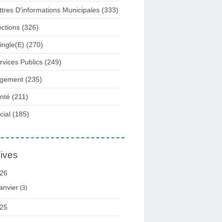
ttres D'informations Municipales
(333)
ections
(326)
ingle(e)
(270)
rvices Publics
(249)
gement
(235)
nté
(211)
cial
(185)
ives
26
anvier
(3)
25