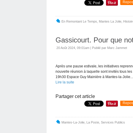
Repos
En Remontant Le Temps
,
Mantes La Jolie
,
Histoir
Gassicourt. Pour que not
20 Août 2024, 09:01am
|
Publié par Marc Jammet
Après une pause estivale, les initiatives repren
nouvelle réunion à laquelle sont invités tous l
19h30 Espace Guy Mainière à Mantes-la-Jolie...
Lire la suite
Partager cet article
Repos
Mantes-La-Jolie
,
La Poste
,
Services Publics