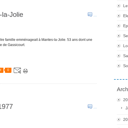
Le
la-Jolie
…
El
Ep
Se
otre famille emménageait à Mantes-la-Jolie. 53 ans dont une
re de Gassicourt.
Lo
Sa
So
t
0
Arch
20
1977
…
J
20