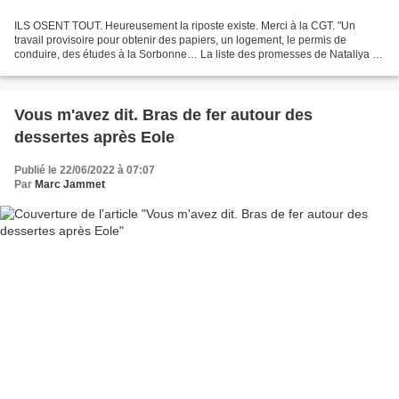
ILS OSENT TOUT. Heureusement la riposte existe. Merci à la CGT. "Un
travail provisoire pour obtenir des papiers, un logement, le permis de
conduire, des études à la Sorbonne… La liste des promesses de Nataliya K.
est longue. À la tête d’une société parisienne...
Vous m'avez dit. Bras de fer autour des
dessertes après Eole
Publié le 22/06/2022 à 07:07
Par
Marc Jammet