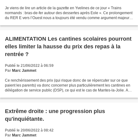
Je viens de lire un article de la gazette en Yvelines de ce jour « Trains
normands : bras-de-fer autour des dessertes après Eole ». Ce prolongement
du RER E vers l’Ouest nous a toujours été vendu comme argument majeur
de la bétonisation de la vallée....
ALIMENTATION Les cantines scolaires pourront
elles limiter la hausse du prix des repas à la
rentrée ?
Publié le 21/06/2022 à 06:59
Par
Marc Jammet
Ce renchérissement des prix (qui risque donc de se répercuter sur ce que
paient les parents) va donc concerner plus particulièrement les cantines en
délégation de service public (DSP), ce qui est le cas de Mantes-la-Jolie. A
l'évidence une raison de plus...
Extrême droite : une progression plus
qu'inquiétante.
Publié le 20/06/2022 à 08:42
Par
Marc Jammet