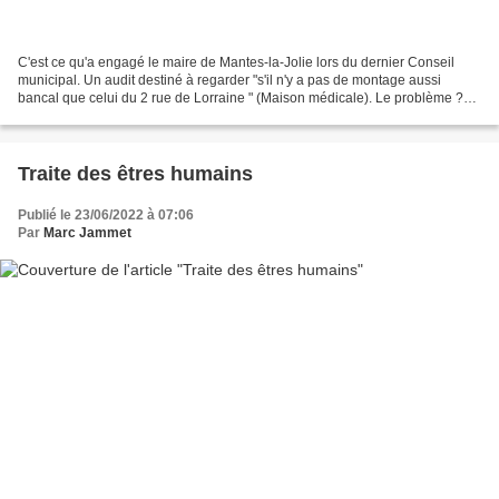
C'est ce qu'a engagé le maire de Mantes-la-Jolie lors du dernier Conseil
municipal. Un audit destiné à regarder "s'il n'y a pas de montage aussi
bancal que celui du 2 rue de Lorraine " (Maison médicale). Le problème ?
C'est que le maire qui a lancé et...
Traite des êtres humains
Publié le 23/06/2022 à 07:06
Par
Marc Jammet