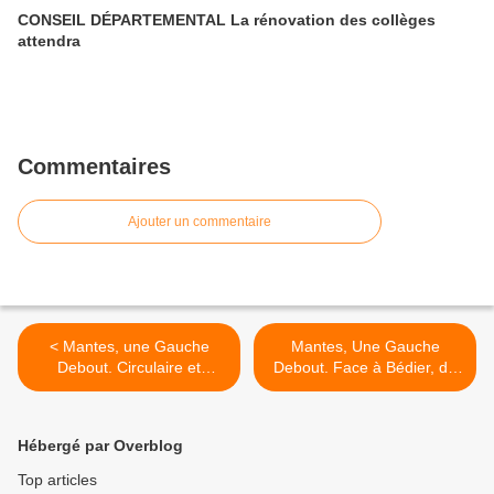
CONSEIL DÉPARTEMENTAL La rénovation des collèges
attendra
Commentaires
Ajouter un commentaire
< Mantes, une Gauche
Mantes, Une Gauche
Debout. Circulaire et
Debout. Face à Bédier, du
bulletin de vote validés par
sérieux ! Emploi et services
la commission préfectorale
publics >
de propagande
Hébergé par Overblog
Top articles