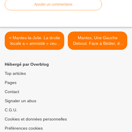
Ajouter un commentaire
< Mantes-la-Jolie. La droite
Mantes, Une Gauche
locale a « amnistié » ceux
Debout. Face à Bédier, du
qui nous ont porté préjudice
sérieux ! POUR LE DROIT
A LA SANTE >
Hébergé par Overblog
Top articles
Pages
Contact
Signaler un abus
C.G.U.
Cookies et données personnelles
Préférences cookies