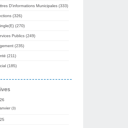
ttres D'informations Municipales
(333)
ections
(326)
ingle(e)
(270)
rvices Publics
(249)
gement
(235)
nté
(211)
cial
(185)
ives
26
anvier
(3)
25