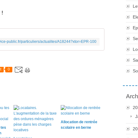
Le
 !
El
Ep
Se
vice-public.fr/particuliers/actualites/A18244?xtor=EPR-100
Lo
Sa
t
0
So
Arch
20
J
Allocation de rentrée
·tes
scolaire en berne
20
n