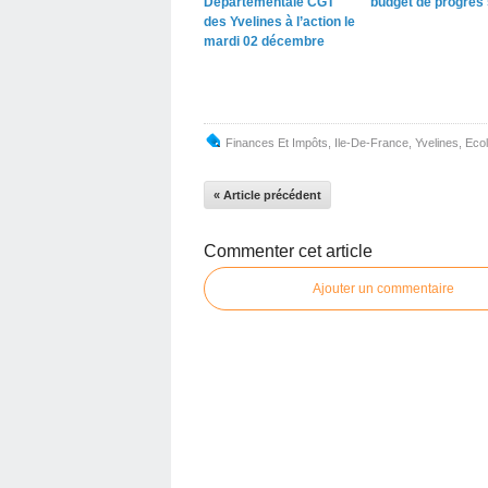
Départementale CGT
budget de progrès 
des Yvelines à l’action le
mardi 02 décembre
Finances Et Impôts
,
Ile-De-France
,
Yvelines
,
Ecol
« Article précédent
Commenter cet article
Ajouter un commentaire