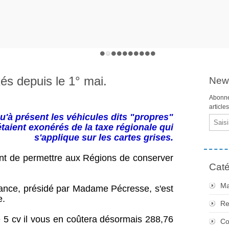
xés depuis le 1° mai.
News
Abonne
article
u'à présent les véhicules dits "propres"
Email
étaient exonérés de la taxe régionale qui
s'applique sur les cartes grises.
ent de permettre aux Régions de conserver
Caté
Ma
France, présidé par Madame Pécresse, s'est
e.
Re
e 5 cv il vous en coûtera désormais 288,76
Co