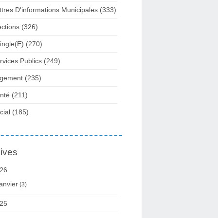
ttres D'informations Municipales
(333)
ections
(326)
ingle(e)
(270)
rvices Publics
(249)
gement
(235)
nté
(211)
cial
(185)
ives
26
anvier
(3)
25