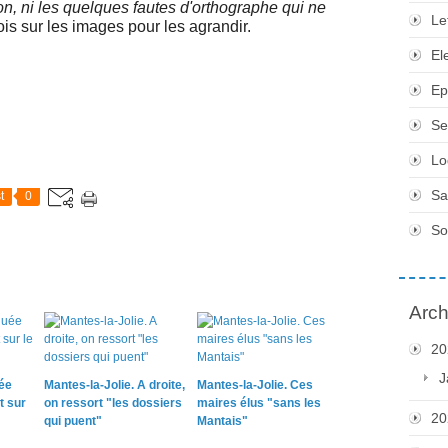
tion, ni les quelques fautes d'orthographe qui ne
Le
ois sur les images pour les agrandir.
El
Ep
Se
Lo
Sa
t
0
So
Arch
20
J
ée
Mantes-la-Jolie. A droite,
Mantes-la-Jolie. Ces
t sur
on ressort "les dossiers
maires élus "sans les
20
qui puent"
Mantais"