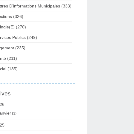
ttres D'informations Municipales
(333)
ections
(326)
ingle(e)
(270)
rvices Publics
(249)
gement
(235)
nté
(211)
cial
(185)
ives
26
anvier
(3)
25