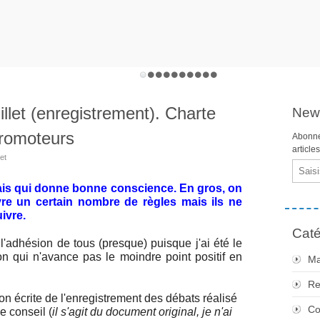
illet (enregistrement). Charte
News
promoteurs
Abonne
article
et
Email
mais qui donne bonne conscience. En gros, on
re un certain nombre de règles mais ils ne
ivre.
Caté
adhésion de tous (presque) puisque j'ai été le
on qui n'avance pas le moindre point positif en
Ma
Re
ion écrite de l'enregistrement des débats réalisé
Co
e conseil (
il s'agit du document original, je n'ai