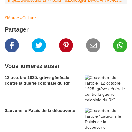
https://www.sculfort.fr/?fbclid=IwZXh0bgNhZW0CMTAAAR3CvEElZFWAqnmayQ_55pcrNvd4wm3mfOSwnSXx53WFmqbMOOAMQxPy_ZU_aem_GhDsyTgq7iClhcdztryBnA
#Maroc
#Culture
Partager
Vous aimerez aussi
12 octobre 1925: grève générale
contre la guerre coloniale du Rif
Sauvons le Palais de la découverte