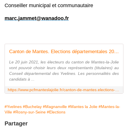
Conseiller municipal et communautaire
marc.jammet@wanadoo.fr
Canton de Mantes. Elections départementales 2021. Une gauche debout - Le blog de pcfmanteslajolie
Le 20 juin 2021, les électeurs du canton de Mantes-la-Jolie
vont pouvoir choisir leurs deux représentants (titulaires) au
Conseil départemental des Yvelines. Les personnalités des
candidats à ...
https://www.pcfmanteslajolie.fr/canton-de-mantes.elections-departementales-2021.une-gauche-debout.html
#Yvelines
#Buchelay
#Magnanville
#Mantes la Jolie
#Mantes-la-
Ville
#Rosny-sur-Seine
#Elections
Partager