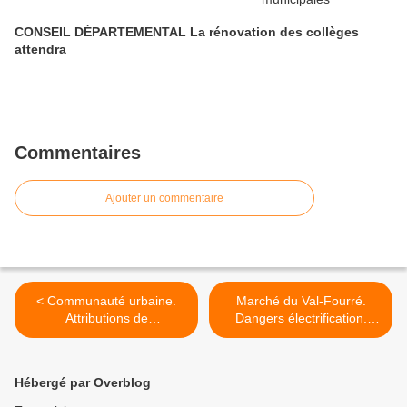
CONSEIL DÉPARTEMENTAL La rénovation des collèges
attendra
Commentaires
Ajouter un commentaire
< Communauté urbaine.
Marché du Val-Fourré.
Attributions de
Dangers électrification.
compensation. Des
C'est pas moi, c'est l'autre !
négociations laborieuses et
>
peu reluisantes !
Hébergé par Overblog