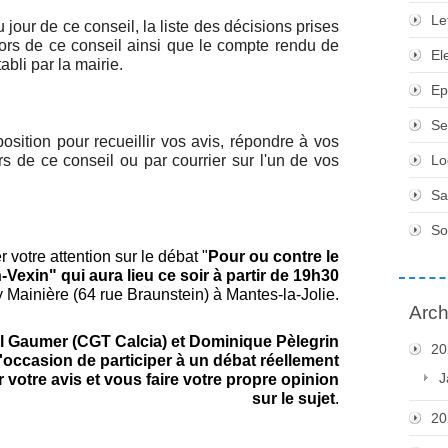
Le
 jour de ce conseil, la liste des décisions prises
lors de ce conseil ainsi que le compte rendu de
El
bli par la mairie.
Ep
Se
osition pour recueillir vos avis, répondre à vos
ors de ce conseil ou par courrier sur l'un de vos
Lo
Sa
So
r votre attention sur le débat "
Pour ou contre le
n-Vexin" qui aura lieu ce soir à partir de 19h30
Mainière (64 rue Braunstein) à Mantes-la-Jolie.
Arch
al Gaumer (CGT Calcia) et Dominique Pèlegrin
20
'occasion de participer à un débat réellement
J
 votre avis et vous faire votre propre opinion
sur le sujet
.
20