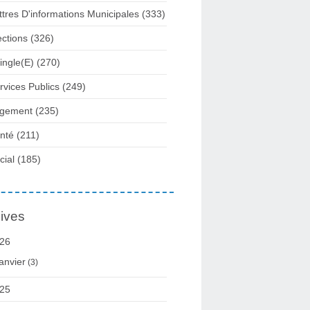
ttres D'informations Municipales
(333)
ections
(326)
ingle(e)
(270)
rvices Publics
(249)
gement
(235)
nté
(211)
cial
(185)
ives
26
anvier
(3)
25