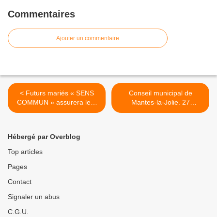
Commentaires
Ajouter un commentaire
< Futurs mariés « SENS
Conseil municipal de
COMMUN » assurera leur
Mantes-la-Jolie. 27
« formation »
délibérations à l'ordre du
jour lundi prochain >
Hébergé par Overblog
Top articles
Pages
Contact
Signaler un abus
C.G.U.