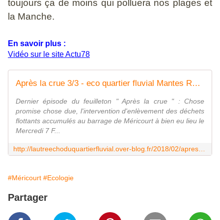
toujours ça de moins qui polluera nos plages et
la Manche.
En savoir plus :
Vidéo sur le site Actu78
Après la crue 3/3 - eco quartier fluvial Mantes Rosny l'autre echo du quartier fluvial
Dernier épisode du feuilleton " Après la crue " : Chose
promise chose due, l'intervention d'enlèvement des déchets
flottants accumulés au barrage de Méricourt à bien eu lieu le
Mercredi 7 F...
http://lautreechoduquartierfluvial.over-blog.fr/2018/02/apres-la-crue-3/3.html?utm_source=_ob_email&utm_medium=_ob_notification&utm_campaign=_ob_pushmail
#Méricourt
#Ecologie
Partager