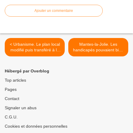
Ajouter un commentaire
< Urbanisme. Le plan local
Mantes-la-Jolie. Les
modifié puis transféré à la
handicapés pouvaient bien
CAMY en quelques
attendre. >
minutes.
Hébergé par Overblog
Top articles
Pages
Contact
Signaler un abus
C.G.U.
Cookies et données personnelles