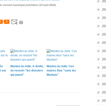
20
 conseil municipal précédent (13 avril 2015)
20
20
t
0
20
20
20
20
20
ée
Mantes-la-Jolie. A droite,
Mantes-la-Jolie. Ces
20
t sur
on ressort "les dossiers
maires élus "sans les
qui puent"
Mantais"
20
20
20
20