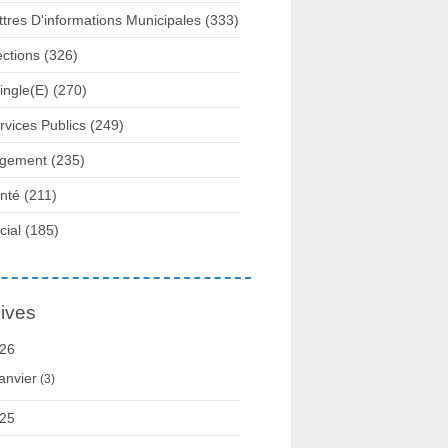
ttres D'informations Municipales
(333)
ections
(326)
ingle(e)
(270)
rvices Publics
(249)
gement
(235)
nté
(211)
cial
(185)
ives
26
anvier
(3)
25