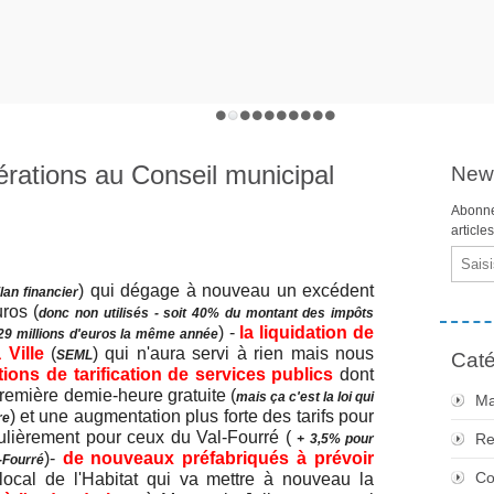
bérations au Conseil municipal
News
Abonne
article
Email
) qui dégage à nouveau un excédent
ilan financier
ros (
donc non utilisés - soit 40% du montant des impôts
) -
la liquidation de
 29 millions d'euros la même année
 Ville
(
) qui n'aura servi à rien mais nous
SEML
Caté
tions de tarification de services publics
dont
première demie-heure gratuite (
mais ça c'est la loi qui
Ma
) et une augmentation plus forte des tarifs pour
re
ulièrement pour ceux du Val-Fourré (
Re
+ 3,5% pour
)-
de nouveaux préfabriqués à prévoir
-Fourré
Co
cal de l'Habitat qui va mettre à nouveau la