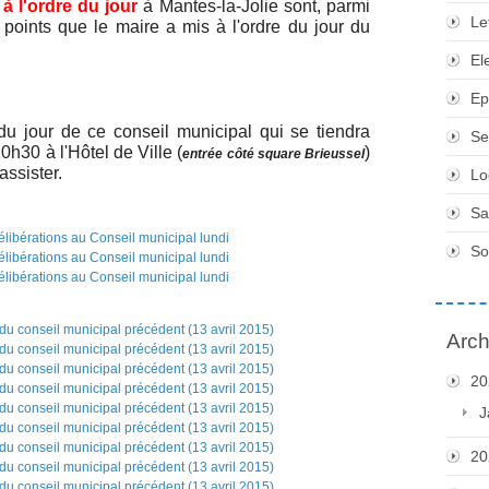
à l'ordre du jour
à Mantes-la-Jolie sont, parmi
Le
 points que le maire a mis à l'ordre du jour du
El
Ep
 du jour de ce conseil municipal qui se tiendra
Se
0h30 à l'Hôtel de Ville (
)
entrée côté square Brieussel
assister.
Lo
Sa
So
Arch
20
J
20