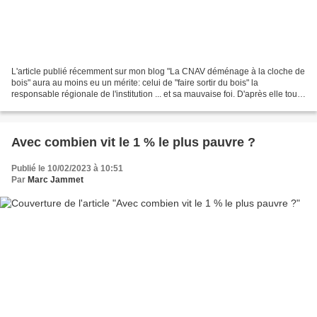
L'article publié récemment sur mon blog "La CNAV déménage à la cloche de
bois" aura au moins eu un mérite: celui de "faire sortir du bois" la
responsable régionale de l'institution ... et sa mauvaise foi. D'après elle tout
va bien et de nombreux rendez-vous...
Avec combien vit le 1 % le plus pauvre ?
Publié le 10/02/2023 à 10:51
Par
Marc Jammet