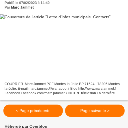
Publié le 07/02/2023 à 14:40
Par
Marc Jammet
COURRIER. Marc Jammet PCF Mantes-la-Jolie BP 71524 - 78205 Mantes-
la-Jolie. E-mail marc.jammet@wanadoo.fr Blog http://www.marcjammet.fr
Facebook Facebook.com/marc.jammet.7 NOTRE télévision La dernière
vidéo enregistrée : ¨ Manifestation à Mantes-la-Jolie...
< Page précédente
Page suivante >
Hébergé par Overblog