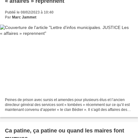
« affaires » reprennent
Publié le 08/02/2023 à 10:40
Par
Marc Jammet
Peines de prison avec sursis et amendes pour plusieurs élus et l’ancien
directeur général des services sont « tombées » récemment sur ce qu’il est
maintenant convenu d’appeler « le clan Bédier ». Il s’agit des affaires des
faux SMS dans laquelle est impliqué...
Ca patine, ça patine ou quand les maires font