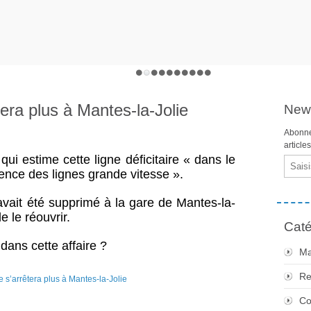
ra plus à Mantes-la-Jolie
News
Abonne
article
i estime cette ligne déficitaire « dans le
Email
rence des lignes grande vitesse ».
avait été supprimé à la gare de Mantes-la-
e le réouvrir.
Caté
dans cette affaire ?
Ma
Re
Co