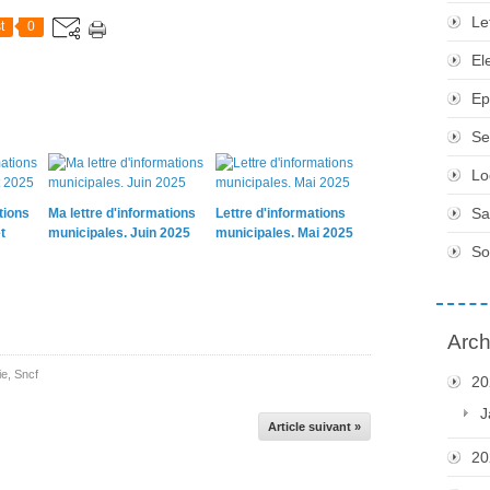
Le
t
0
El
Ep
Se
Lo
Sa
tions
Ma lettre d'informations
Lettre d'informations
t
municipales. Juin 2025
municipales. Mai 2025
So
Arch
ie
,
Sncf
20
J
Article suivant »
20