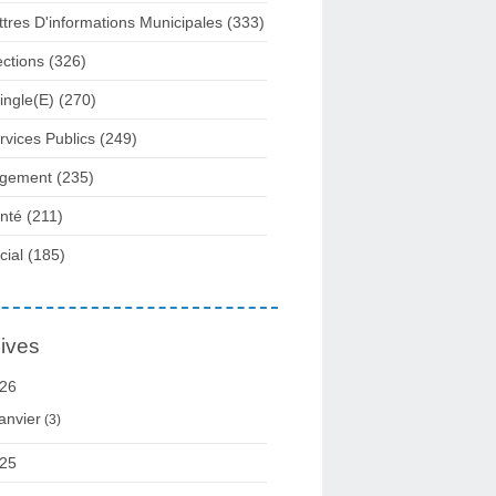
ttres D'informations Municipales
(333)
ections
(326)
ingle(e)
(270)
rvices Publics
(249)
gement
(235)
nté
(211)
cial
(185)
ives
26
anvier
(3)
25