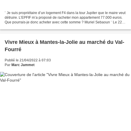
¨ Je suis propriétaire d’un logement F4 dans la tour Jupiter que le maire veut
détruire. L’EPFIF m’a proposé de racheter mon appartement 77.000 euros.
Que pourrais-je donc acheter avec cette somme ? Muriel Sebaoun ¨ Le 22
juin 2020, une convention a été...
Vivre Mieux à Mantes-la-Jolie au marché du Val-
Fourré
Publié le 21/04/2022 à 07:03
Par
Marc Jammet