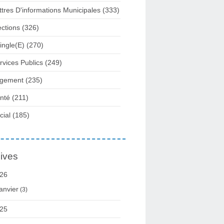
ttres D'informations Municipales
(333)
ections
(326)
ingle(e)
(270)
rvices Publics
(249)
gement
(235)
nté
(211)
cial
(185)
ives
26
anvier
(3)
25