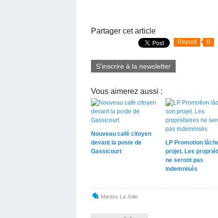
Partager cet article
Repost
0
S'inscrire à la newsletter
Vous aimerez aussi :
Nouveau café citoyen
devant la poste de
LP Promotion lâch
Gassicourt
projet. Les proprié
ne seront pas
indemnisés
Mantes La Jolie