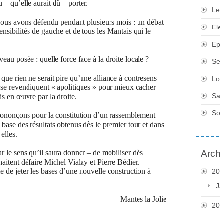
u – qu’elle aurait dû – porter.
Le
 nous avons défendu pendant plusieurs mois : un débat
El
sensibilités de gauche et de tous les Mantais qui le
Ep
au posée : quelle force face à la droite locale ?
Se
ue rien ne serait pire qu’une alliance à contresens
Lo
ui se revendiquent « apolitiques » pour mieux cacher
Sa
s en œuvre par la droite.
So
prononçons pour la constitution d’un rassemblement
la base des résultats obtenus dès le premier tour et dans
elles.
 le sens qu’il saura donner – de mobiliser dès
Arch
aitent défaire Michel Vialay et Pierre Bédier.
 de jeter les bases d’une nouvelle construction à
20
J
Mantes la Jolie
20