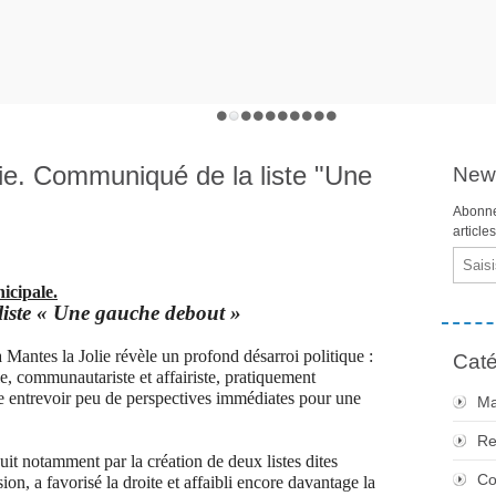
ie. Communiqué de la liste "Une
News
Abonne
article
Email
icipale.
 liste « Une gauche debout »
 Mantes la Jolie révèle un profond désarroi politique :
Caté
e, communautariste et affairiste, pratiquement
sse entrevoir peu de perspectives immédiates pour une
Ma
Re
duit notamment par la création de deux listes dites
Co
sion, a favorisé la droite et affaibli encore davantage la