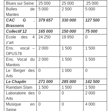
Blues sur Seine
25 000
25 000
25 000
Bulles de
5 000
2 500
5 000
Mantes
CAC G .
379 657
330 000
127 500
Brassens
Collectif 12
165 000
150 000
75 000
Ecole des 4
24 250
19 950
0
z’art
Ens. vocal –
2 000
1 500
1 500
OPUS78
Ens. Vocal du
2 000
1 500
1 500
Mantois
Le Berger des
0
1 000
0
Arts
Le Chaplin
271 000
285 000
142 500
Ramdam Slam
1 500
1 500
1 500
Laboratoire des
0
0
2 000
Arts
Musique en
0
0
4 000
Seine