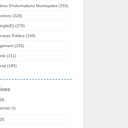
ttres D'informations Municipales
(333)
ections
(326)
ingle(e)
(270)
rvices Publics
(249)
gement
(235)
nté
(211)
cial
(185)
ives
26
anvier
(3)
25