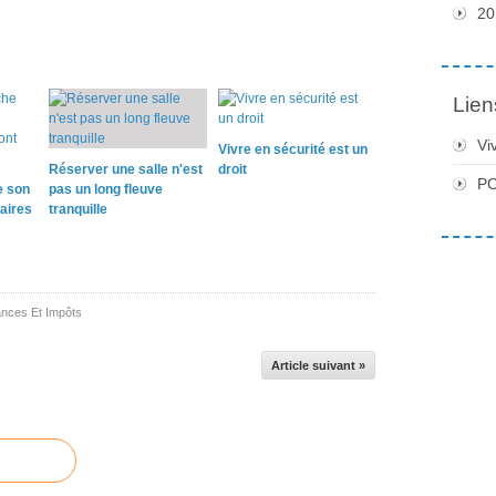
20
Lien
Vi
Vivre en sécurité est un
Réserver une salle n'est
droit
PC
e son
pas un long fleuve
taires
tranquille
ances Et Impôts
Article suivant »