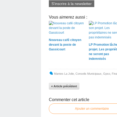
S'inscrire à la newsletter
Vous aimerez aussi :
Nouveau café citoyen
devant la poste de
LP Promotion lâch
Gassicourt
projet. Les proprié
ne seront pas
indemnisés
Mantes La Jolie
,
Conseils Municipaux
,
Gpso
,
Fin
« Article précédent
Commenter cet article
Ajouter un commentaire