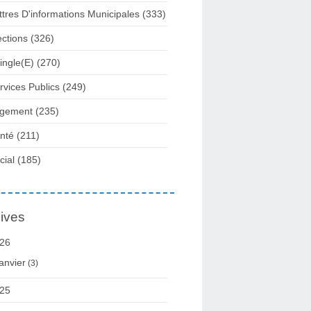
ttres D'informations Municipales
(333)
ections
(326)
ingle(e)
(270)
rvices Publics
(249)
gement
(235)
nté
(211)
cial
(185)
ives
26
anvier
(3)
25