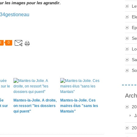
.
ur les images pour les agrandir
Le
El
Ep
Se
t
0
Lo
Sa
So
Arch
ée
Mantes-la-Jolie. A droite,
Mantes-la-Jolie. Ces
t sur
on ressort "les dossiers
maires élus "sans les
20
qui puent"
Mantais"
J
20