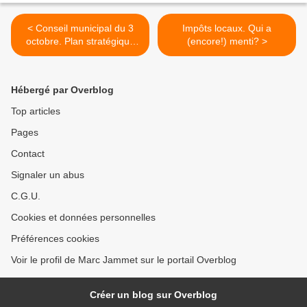
< Conseil municipal du 3
Impôts locaux. Qui a
octobre. Plan stratégique
(encore!) menti? >
de santé. Discuté dans
toutes les communes d'Ile
de France mais … pas à
Hébergé par Overblog
Mantes la Jolie.
Top articles
Pages
Contact
Signaler un abus
C.G.U.
Cookies et données personnelles
Préférences cookies
Voir le profil de Marc Jammet sur le portail Overblog
Créer un blog sur Overblog