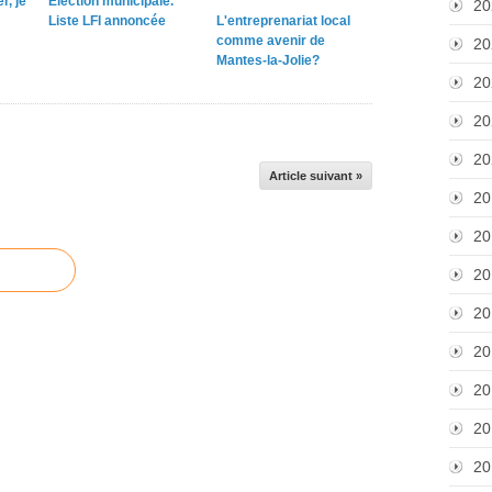
r, je
Election municipale.
20
Liste LFI annoncée
L'entreprenariat local
comme avenir de
20
Mantes-la-Jolie?
20
20
20
Article suivant »
20
20
20
20
20
20
20
20