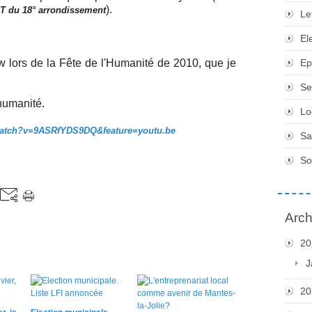
).
GT du 18° arrondissement
Le
El
ew lors de la Fête de l'Humanité de 2010, que je
Ep
Se
humanité.
Lo
watch?v=9ASRfYDS9DQ&feature=youtu.be
Sa
So
Arch
20
J
20