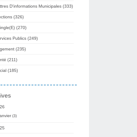
ttres D'informations Municipales
(333)
ections
(326)
ingle(e)
(270)
rvices Publics
(249)
gement
(235)
nté
(211)
cial
(185)
ives
26
anvier
(3)
25