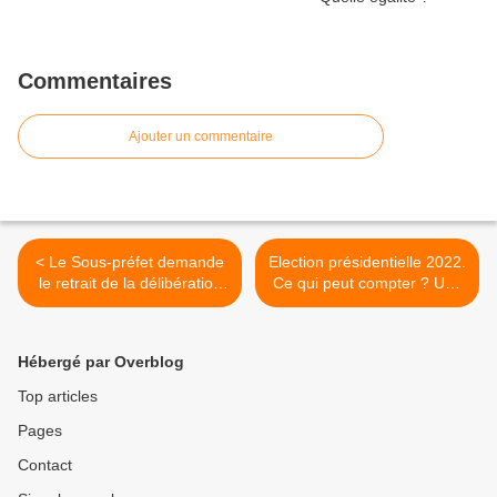
Commentaires
Ajouter un commentaire
< Le Sous-préfet demande
Election présidentielle 2022.
le retrait de la délibération
Ce qui peut compter ? Une
sur le règlement intérieur
véritable candidature
votée le 12 juillet dernier
communiste pour résister
aux mauvais coups ! >
Hébergé par Overblog
Top articles
Pages
Contact