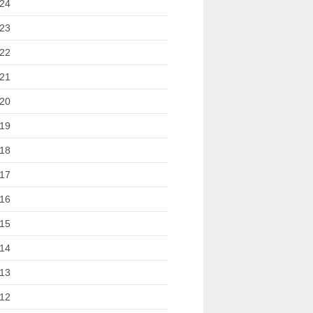
24
23
22
racketteurs du marché seront bientôt jugés - Le blog de Marc Jammet, 
21
20
19
18
17
16
15
14
13
12