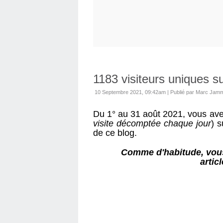
1183 visiteurs uniques s
10 Septembre 2021, 09:42am
|
Publié par Marc Jam
Du 1° au 31 août 2021, vous av
visite décomptée chaque jour
) s
de ce blog.
Comme d'habitude, vous 
artic