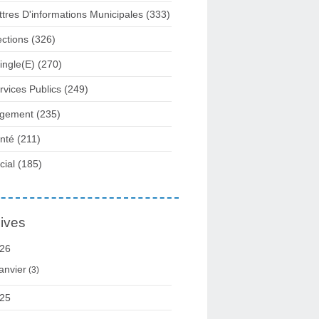
ttres D'informations Municipales
(333)
ections
(326)
e "une lettre de sanction" (sic !) et prétend suspendre la participati
ingle(e)
(270)
rvices Publics
(249)
gement
(235)
nté
(211)
cial
(185)
resse et diverses informations - Le blog de Marc Jammet, conseiller m
ives
26
anvier
(3)
25