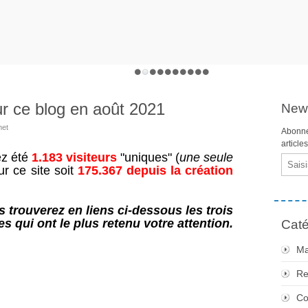
ur ce blog en août 2021
News
met
Abonne
article
ez été
1.183 visiteurs
"uniques" (
une seule
Email
ur ce site soit
175.367 depuis la création
trouverez en liens ci-dessous les trois
les qui ont le plus retenu votre attention.
Caté
Ma
Re
Co