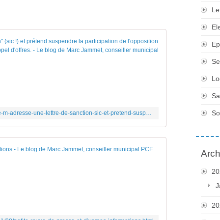
Le
El
Le maire m'adress
Ep
L
Se
e
m
Lo
a
Sa
i
r
So
https://www.marcjammet.fr/2021/07/le-maire-m-adresse-une-lettre-de-sanction-sic-et-pretend-suspendre-la-participation-de-l-opposition-municipale-aux-prochaines-commis
e
m
'
a
Petite revue de p
Arch
d
r
M
20
e
e
J
s
r
s
c
20
e
r
"
e