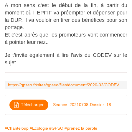
A mon sens c’est le début de la fin, à partir du
moment où l’ EPFIF va préempter et dépenser pour
la DUP, il va vouloir en tirer des bénéfices pour son
portage.
Et c’est après que les promoteurs vont commencer
à pointer leur nez..
Je t’invite également à lire l’avis du CODEV sur le
sujet
https://gpseo.fr/sites/gpseo/files/document/2020-02/CODEV%20-%20Avis%20Plaine%20de%20Chanteloup%2010%2004%202019.pdf
Télécharger
Seance_20210708-Dossier_18
#Chanteloup
#Ecologie
#GPSO
#prenez la parole