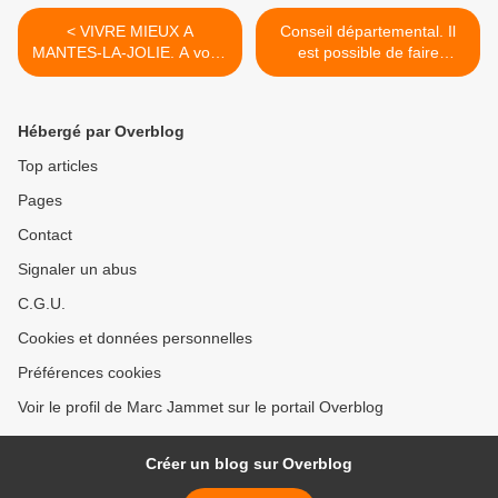
< VIVRE MIEUX A
Conseil départemental. Il
MANTES-LA-JOLIE. A votre
est possible de faire
écoute
autrement. Démocratie
participative - 2 Un
fonctionnement transparent
Hébergé par Overblog
>
Top articles
Pages
Contact
Signaler un abus
C.G.U.
Cookies et données personnelles
Préférences cookies
Voir le profil de Marc Jammet sur le portail Overblog
Créer un blog sur Overblog