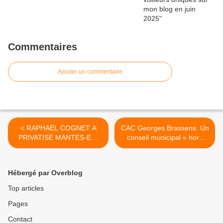
Commentaires
Ajouter un commentaire
< RAPHAËL COGNET A
CAC Georges Brassens. Un
PRIVATISÉ MANTES-EN-
conseil municipal « hors
YVELINES HABITAT
sol », une majorité
bousculée. >
Hébergé par Overblog
Top articles
Pages
Contact