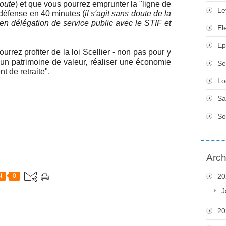
oute
) et que vous pourrez emprunter la "ligne de
Le
a défense en 40 minutes (
il s'agit sans doute de la
n délégation de service public avec le STIF et
El
Ep
rrez profiter de la loi Scellier - non pas pour y
 un patrimoine de valeur, réaliser une économie
Se
t de retraite".
Lo
Sa
So
Arch
t
0
20
J
20