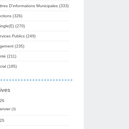
ttres D'informations Municipales
(333)
ections
(326)
ingle(e)
(270)
rvices Publics
(249)
gement
(235)
nté
(211)
cial
(185)
ives
26
anvier
(3)
25