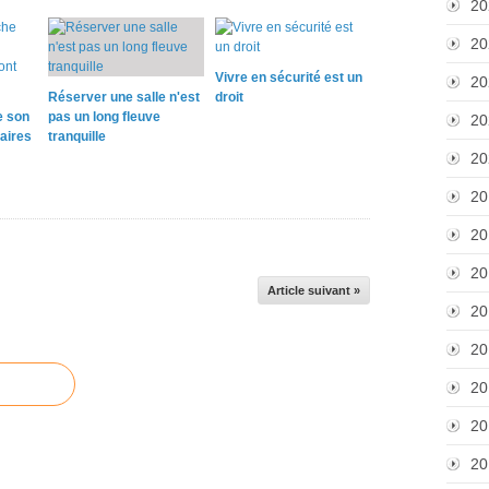
20
20
Vivre en sécurité est un
20
Réserver une salle n'est
droit
e son
pas un long fleuve
20
taires
tranquille
20
20
20
20
Article suivant »
20
20
20
20
20