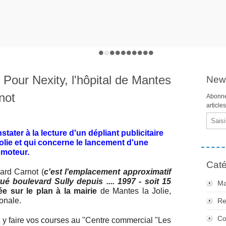
Pour Nexity, l'hôpital de Mantes
News
not
Abonne
article
Email
stater à la lecture d'un dépliant publicitaire
olie et qui concerne le lancement d'une
omoteur.
Caté
ard Carnot (
c'est l'emplacement approximatif
itué boulevard Sully depuis .... 1997 - soit 15
Ma
e sur le plan à la mairie
de Mantes la Jolie,
ionale.
Re
Co
 y faire vos courses au "Centre commercial "Les