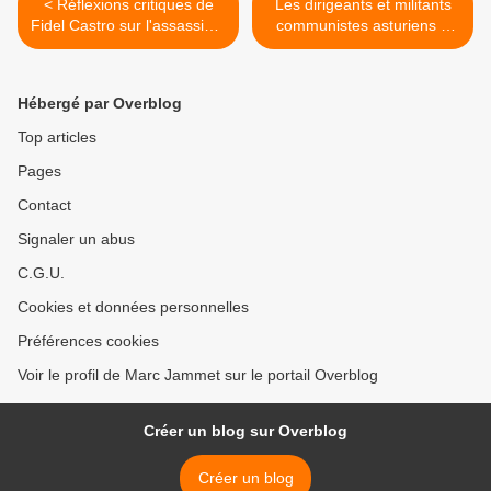
< Réflexions critiques de
Les dirigeants et militants
Fidel Castro sur l'assassinat
communistes asturiens «
d' Oussama Ben Laden
suspendus » par la
direction nationale du PCE
coupables d'avoir présenté
Hébergé par Overblog
une liste communiste contre
Izquierda Unida ! >
Top articles
Pages
Contact
Signaler un abus
C.G.U.
Cookies et données personnelles
Préférences cookies
Voir le profil de Marc Jammet sur le portail Overblog
Créer un blog sur Overblog
Créer un blog