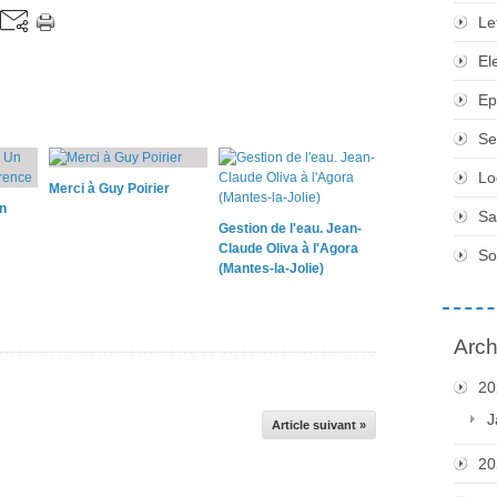
Le
El
Ep
Se
Lo
Merci à Guy Poirier
n
Sa
Gestion de l'eau. Jean-
Claude Oliva à l'Agora
So
(Mantes-la-Jolie)
Arch
20
J
Article suivant »
20