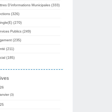
ttres D'informations Municipales
(333)
ections
(326)
ingle(e)
(270)
rvices Publics
(249)
gement
(235)
nté
(211)
cial
(185)
ives
26
anvier
(3)
25