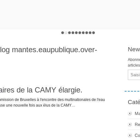
 blog mantes.eaupublique.over-
News
Abonne
article
Email
aires de la CAMY élargie.
mmission de Bruxelles à l'encontre des multinationales de l'eau
Caté
sse une nouvelle fois aux élus de la CAMY…
Ma
Re
Co