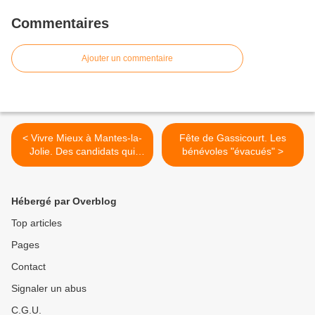
Commentaires
Ajouter un commentaire
< Vivre Mieux à Mantes-la-
Fête de Gassicourt. Les
Jolie. Des candidats qui
bénévoles "évacués" >
distribuent des enveloppes
... mais pour demander des
sous.
Hébergé par Overblog
Top articles
Pages
Contact
Signaler un abus
C.G.U.