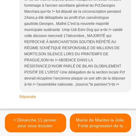
hommage à l'ancien secrétaire général du Pcf,Georges
Marchais,qui<br /> fut député de la circonscription pendant
24ans,a été débaptisée au profit d'un cancérologue
gaulliste,Georges...Mathé.C'est la nouvelle majorité
municipale sudérante Ump-Udi-Eelv-Dvg qui a<br /> validé
cette décision mercredi 17décembre., MAJORITÉ qui
REPROCHE À MARCHAIS"SON SOUTIEN RÉPÉTÉ AU
RÉGIME SOVIÉTIQUE RESPONSABLE DE MILLIONS DE
MORTS;SON SILENCE LORS DU PRINTEMPS DE
PRAGUE;SON<br /> ABSENCE DANS LA
RÉSISTANCE;D'AVOIR PARLÉ DE BILAN GLOBALEMENT
POSITIF DE L'URSS"-Une délégation de la section locale Pcf
devrait récupérer l'ancienne plaque ce soir afin de la déposer
à<br /> l'assemblée nationale...(source:"le parisien")<br />
Répondre
< Dimanche 11 janvier:
Mairie de Mantes la Jolie.
pour vous écouter.
Forte progression de la
CGT >