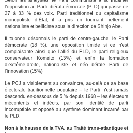
Selon les analystes, le Parti communiste a su incarner
l'opposition au Parti libéral-démocrate (PLD) qui passe de
27 à 33 % des voix. Parti traditionnel du capitalisme
monopoliste d’État, il a pris un tournant nettement
nationaliste et belliciste sous la direction de Shinjo Abe.
Il talonne désormais le parti de centre-gauche, le Parti
démocrate (18 %), une opposition timide si ce n'est
complaisante ainsi que l'allié du PLD, le parti religieux
conservateur Komeito (13%) et enfin la formation
d'extrême-droite, nationaliste et néo-libérale Parti de
l'innovation (15%).
Le PCJ a visiblement su convaincre, au-delà de sa base
électorale traditionnelle populaire – le Parti n'est jamais
descendu en-dessous de 5 % depuis 1968 – les électeurs
mécontents et indécis, par son identité de parti
incorruptible et opposé au système dominant incarné par
le PLD.
Non à la hausse de la TVA, au Traité trans-atlantique et