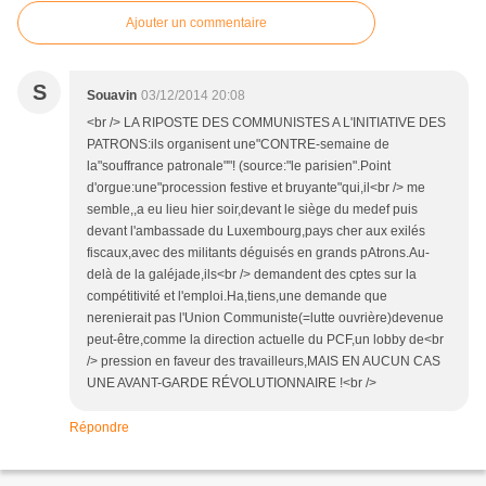
Ajouter un commentaire
S
Souavin
03/12/2014 20:08
<br /> LA RIPOSTE DES COMMUNISTES A L'INITIATIVE DES
PATRONS:ils organisent une"CONTRE-semaine de
la"souffrance patronale""! (source:"le parisien".Point
d'orgue:une"procession festive et bruyante"qui,il<br /> me
semble,,a eu lieu hier soir,devant le siège du medef puis
devant l'ambassade du Luxembourg,pays cher aux exilés
fiscaux,avec des militants déguisés en grands pAtrons.Au-
delà de la galéjade,ils<br /> demandent des cptes sur la
compétitivité et l'emploi.Ha,tiens,une demande que
nerenierait pas l'Union Communiste(=lutte ouvrière)devenue
peut-être,comme la direction actuelle du PCF,un lobby de<br
/> pression en faveur des travailleurs,MAIS EN AUCUN CAS
UNE AVANT-GARDE RÉVOLUTIONNAIRE !<br />
Répondre