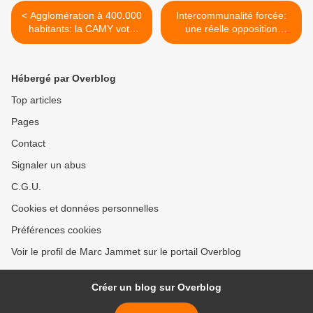
< Agglomération à 400.000
Intercommunalité forcée:
habitants: la CAMY vote
une réelle opposition
contre mais investit
commence à voir le jour >
financièrement dans la
fusion
Hébergé par Overblog
Top articles
Pages
Contact
Signaler un abus
C.G.U.
Cookies et données personnelles
Préférences cookies
Voir le profil de Marc Jammet sur le portail Overblog
Créer un blog sur Overblog