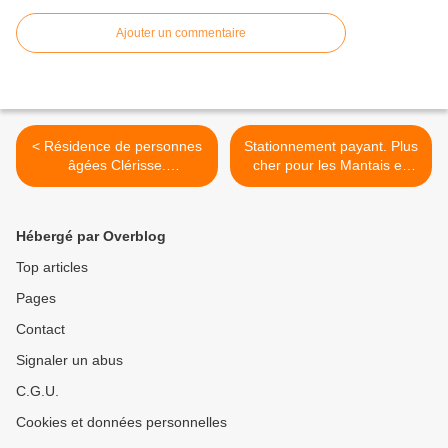
Ajouter un commentaire
< Résidence de personnes
Stationnement payant. Plus
âgées Clérisse.
cher pour les Mantais en
Augmentation des loyers.
2010 et la Ville perd
200.000 euros >
Hébergé par Overblog
Top articles
Pages
Contact
Signaler un abus
C.G.U.
Cookies et données personnelles