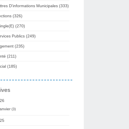
ttres D'informations Municipales
(333)
ections
(326)
ingle(e)
(270)
rvices Publics
(249)
gement
(235)
nté
(211)
cial
(185)
ives
26
anvier
(3)
25