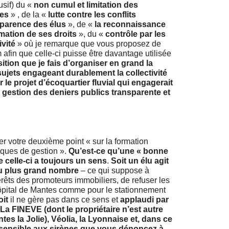
usif) du «
non cumul et limitation des
ves
» , de la «
lutte contre les conflits
nsparence des élus
», de «
la reconnaissance
irmation de ses droits
», du «
contrôle par les
ivité
» où je remarque que vous proposez de
 afin que celle-ci puisse être davantage utilisée
ition que je fais d’organiser en grand la
sujets engageant durablement la collectivité
le projet d’écoquartier fluvial qui engagerait
la gestion des deniers publics transparente et
ser votre deuxième point « sur la formation
iques de gestion ».
Qu’est-ce qu’une « bonne
 celle-ci a toujours un sens
.
Soit un élu agit
du plus grand nombre
– ce qui suppose à
érêts des promoteurs immobiliers, de refuser les
Hôpital de Mantes comme pour le stationnement
oit
il ne gère pas dans ce sens et
applaudi par
La FINEVE (dont le propriétaire n’est autre
es la Jolie), Véolia, la Lyonnaise et, dans ce
it sensible aux sirènes que vous dénoncez à