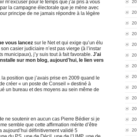
ir m’excuser pour le temps que j’ai pris à vous
20
is par la campagne électorale que je mène avec
20
pour principe de ne jamais répondre à la légère
20
20
que vous lancez
sur le Net et qui exige qu’un élu
20
on casier judiciaire n’est pas vierge (à l’instar
s municipaux), j’y suis tout à fait favorable.
J’ai
20
’installe sur mon blog, aujourd’hui, le lien vers
20
20
 à la position que j’avais prise en 2009 quand le
 de créer « un poste de Conseil » destiné à
20
loué un bureau et des moyens au sein même de
20
20
 ne soutenir en aucun cas Pierre Bédier si je
20
l me semble que cette affirmation mérite d’être
20
 aujourd’hui définitivement validé 5
 une du PS, une de Décil, une de l’UMP, une de