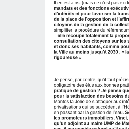
Il en est ainsi (mais ce n’est pas excl
mandats et des fonctions exécuti
d’intérêts et pour favoriser la tra
de la place de l’opposition et l’aff
citoyens de la gestion de la collect
simplifier la procédure du référendum
–
elle recoupe totalement la propos
consultation des citoyens sur les 
et donc ses habitants, comme pour 
la Ville au moins jusqu’à 2030 , « 
rigoureuse
».
Je pense, par contre, qu’il faut préci
obligatoire des élus aux bonnes prat
pratique de gestion ?
Je pense que
pour la satisfaction des besoins 
Mantes la Jolie de s’attaquer aux int
privatisations qui se succèdent à l’
en passant par la gestion de l’eau.
S
les promoteurs immobiliers, Vinci, 
qu’un adjoint au maire UMP de Mant
cas, il me semble naturel qu’il so