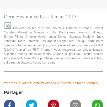
Dernières nouvelles - 3 mars 2013
Bonjour à toutes et à tous, Nouvelle initiative ce matin. Devant
Carrefour-Market de Mantes la Jolie. Participants: Yvette Thalineau,
Simon Fillion, Armelle Hervé, Lucia Delval, Jacques Savigny, Jack
Lefebvre, Marc Jammet. Résultat: 80 signatures - ce qui porte notre
nombre total de signatures (ça y est, j'ai refait les comptes) à 29.304
(28.440 "papier" et "864" Internet) Vous trouverez, en pièces jointes,
quelques photos prises ce matin. Cliquez ici pour voir l'album photos
Amicalement, Marc Notre prochaine réunion ==> mardi 5 mars à 20h30,
salle rue du Stade à Rosny-sur-Seine
#Mantes la Jolie
#Santé
#Services publics
#Hôpital de Mantes
Partager