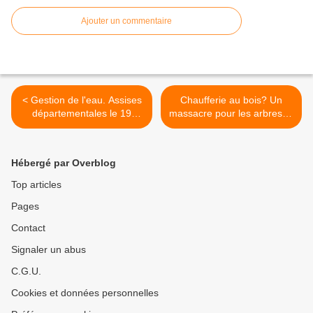
Ajouter un commentaire
< Gestion de l'eau. Assises
Chaufferie au bois? Un
départementales le 19
massacre pour les arbres et
novembre à Mantes la
la biodiversité selon "Robin
Jolie.
des Bois". >
Hébergé par Overblog
Top articles
Pages
Contact
Signaler un abus
C.G.U.
Cookies et données personnelles