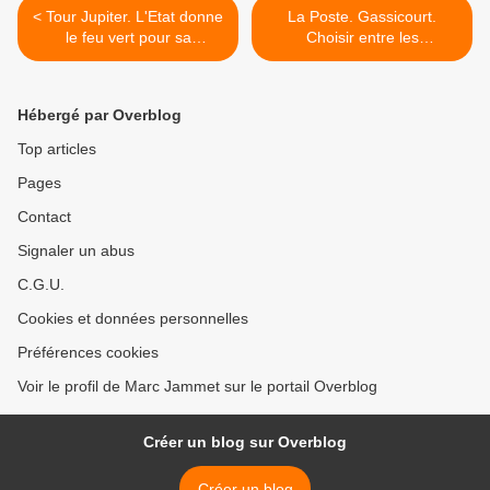
< Tour Jupiter. L'Etat donne
La Poste. Gassicourt.
le feu vert pour sa
Choisir entre les
destruction
actionnaires et les usagers
>
Hébergé par Overblog
Top articles
Pages
Contact
Signaler un abus
C.G.U.
Cookies et données personnelles
Préférences cookies
Voir le profil de Marc Jammet sur le portail Overblog
Créer un blog sur Overblog
Créer un blog