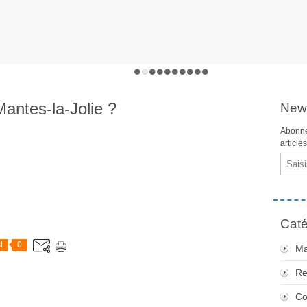
antes-la-Jolie ?
News
Abonne
article
Email
Caté
t
0
Ma
Re
Co