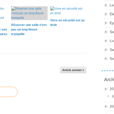
Le
El
Vivre en sécurité est un
Ep
Réserver une salle n'est
droit
e son
pas un long fleuve
Se
taires
tranquille
Lo
Sa
So
Article suivant »
Arch
20
J
20