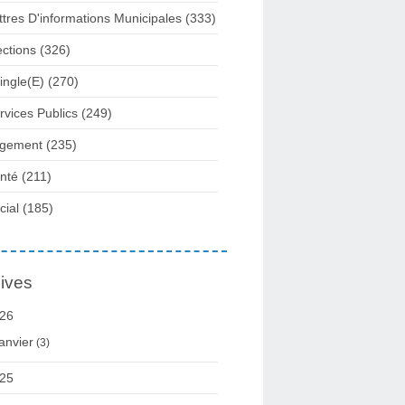
ttres D'informations Municipales
(333)
ections
(326)
ingle(e)
(270)
rvices Publics
(249)
gement
(235)
nté
(211)
cial
(185)
ives
26
anvier
(3)
25