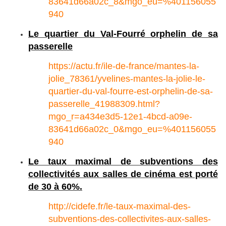
83641d66a02c_8&mgo_eu=%401156055
940
Le quartier du Val-Fourré orphelin de sa
passerelle
https://actu.fr/ile-de-france/mantes-la-
jolie_78361/yvelines-mantes-la-jolie-le-
quartier-du-val-fourre-est-orphelin-de-sa-
passerelle_41988309.html?
mgo_r=a434e3d5-12e1-4bcd-a09e-
83641d66a02c_0&mgo_eu=%401156055
940
Le taux maximal de subventions des
collectivités aux salles de cinéma est porté
de 30 à 60%.
http://cidefe.fr/le-taux-maximal-des-
subventions-des-collectivites-aux-salles-