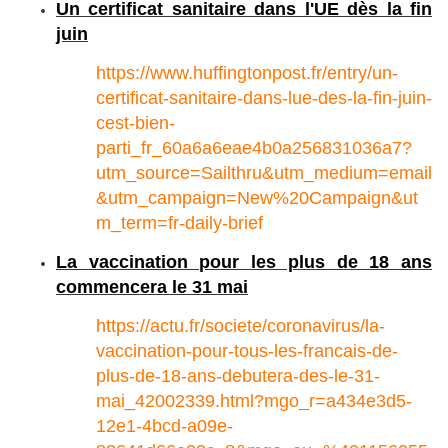
Un certificat sanitaire dans l'UE dès la fin
juin
https://www.huffingtonpost.fr/entry/un-
certificat-sanitaire-dans-lue-des-la-fin-juin-
cest-bien-
parti_fr_60a6a6eae4b0a256831036a7?
utm_source=Sailthru&utm_medium=email
&utm_campaign=New%20Campaign&ut
m_term=fr-daily-brief
La vaccination pour les plus de 18 ans
commencera le 31 mai
https://actu.fr/societe/coronavirus/la-
vaccination-pour-tous-les-francais-de-
plus-de-18-ans-debutera-des-le-31-
mai_42002339.html?mgo_r=a434e3d5-
12e1-4bcd-a09e-