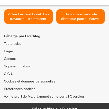
< Rue Fernand Bodet. Des
Un nouveau véhicule
travaux qui s'éternisent.
électrique pour : . Sauver
Renault-Flins et ses sous-
traitants . Donner de
l’avenir aux emplois >
Hébergé par Overblog
Top articles
Pages
Contact
Signaler un abus
C.G.U.
Cookies et données personnelles
Préférences cookies
Voir le profil de Marc Jammet sur le portail Overblog
Créer un blog sur Overblog