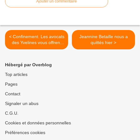
Ajouter un commentaire
< Confinement. Les avocats
Jeannine Betaille nous a
des Yvelines vous offrent
quittés hier >
des consultations gratuites
Hébergé par Overblog
Top articles
Pages
Contact
Signaler un abus
C.G.U.
Cookies et données personnelles
Préférences cookies