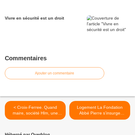
Vivre en sécurité est un droit
Commentaires
Ajouter un commentaire
< Croix-Ferree. Quand
Logement La Fondation
maire, société Hlm, une
Abbé Pierre s’insurge
présidente d'une amicale
contre les expulsions
"fantome" rêvent en choeur
locatives, notamment en
(coeur ?): faire partir les
Ile-de-France >
Hébergé par Overblog