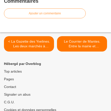
Commentaires
Ajouter un commentaire
< La Gazette des Yvelines.
Le Courrier de Mantes.
Les deux marchés à
Entre la mairie et
nouveau confiés au privé
l'association CAC, le
feuilleton continue >
Hébergé par Overblog
Top articles
Pages
Contact
Signaler un abus
C.G.U.
Cookies et données personnelles