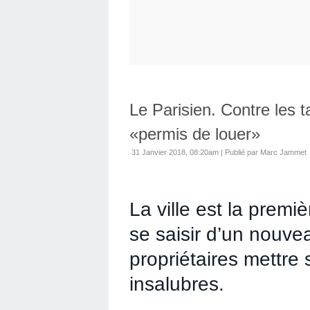
Le Parisien. Contre les t
«permis de louer»
31 Janvier 2018, 08:20am
|
Publié par Marc Jammet
La ville est la prem
se saisir d’un nouve
propriétaires mettre
insalubres.