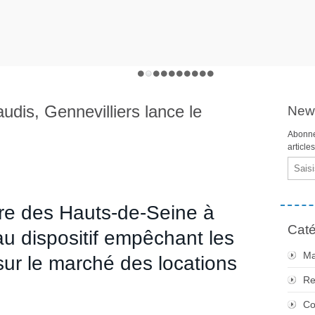
audis, Gennevilliers lance le
News
Abonne
article
Email
ière des Hauts-de-Seine à
Caté
au dispositif empêchant les
Ma
 sur le marché des locations
Re
Co