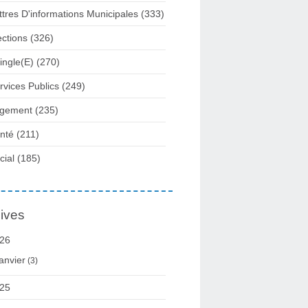
ttres D'informations Municipales
(333)
ections
(326)
ingle(e)
(270)
rvices Publics
(249)
gement
(235)
nté
(211)
cial
(185)
ives
26
anvier
(3)
25