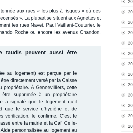
20
tonnée aux rues « les plus à risques » où des
20
recensés ». La plupart se situent aux Agnettes et
20
ent les rues Navet, Paul Vaillant-Couturier, le
Armando Roche ou encore les avenus Chandon,
20
20
de taudis peuvent aussi être
20
20
ée au logement) est perçue par le
20
i être directement versé par la Caisse
20
u propriétaire. À Gennevilliers, cette
 être supprimée à un propriétaire
20
ire a signalé que le logement qu’il
20
Et que le service d’hygiène et de
ès vérification, le confirme. C’est le
20
passé entre la mairie et la Caf. Celle-
20
l’Aide personnalisée au logement au