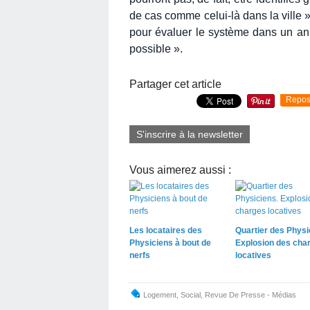
de cas comme celui-là dans la ville 
pour évaluer le système dans un an. 
possible ».
Partager cet article
Repos
S'inscrire à la newsletter
Vous aimerez aussi :
Les locataires des
Quartier des Physi
Physiciens à bout de
Explosion des cha
nerfs
locatives
Logement
,
Social
,
Revue De Presse - Médias