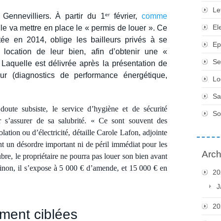
Le
 Gennevilliers. À partir du 1
er
février,
comme
El
ille va mettre en place le « permis de louer ». Ce
ptée en 2014, oblige les bailleurs privés à se
Ep
 location de leur bien, afin d’obtenir une «
Se
 Laquelle est délivrée après la présentation de
ur (diagnostics de performance énergétique,
Lo
Sa
doute subsiste, le service d’hygiène et de sécurité
So
r s’assurer de sa salubrité. « Ce sont souvent des
ation ou d’électricité, détaille Carole Lafon, adjointe
t un désordre important ni de péril immédiat pour les
Arch
ubre, le propriétaire ne pourra pas louer son bien avant
 Sinon, il s’expose à 5 000 € d’amende, et 15 000 € en
20
J
20
ement ciblées