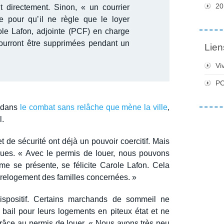
20
oit directement. Sinon, « un courrier
e pour qu’il ne règle que le loyer
ole Lafon, adjointe (PCF) en charge
urront être supprimées pendant un
Lien
Vi
PC
t dans
le combat sans relâche que mène la ville
,
l.
t de sécurité ont déjà un pouvoir coercitif. Mais
ngues. « Avec le permis de louer, nous pouvons
ème se présente, se félicite Carole Lafon. Cela
 relogement des familles concernées. »
 dispositif. Certains marchands de sommeil ne
 bail pour leurs logements en piteux état et ne
s grâce au permis de louer. « Nous avons très peu