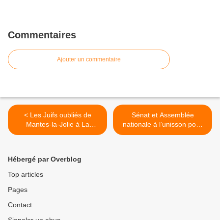
Commentaires
Ajouter un commentaire
< Les Juifs oubliés de
Sénat et Assemblée
Mantes-la-Jolie à La
nationale à l’unisson pour
Nouvelle Réserve à Limay
accorder des étrennes >
Samedi 3 février 2018 à
14h
Hébergé par Overblog
Top articles
Pages
Contact