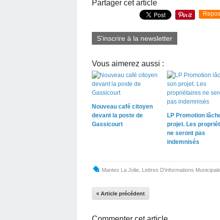
Partager cet article
Repos
S'inscrire à la newsletter
Vous aimerez aussi :
Nouveau café citoyen
devant la poste de
LP Promotion lâch
Gassicourt
projet. Les proprié
ne seront pas
indemnisés
Mantes La Jolie
,
Lettres D'informations Municipal
« Article précédent
Commenter cet article