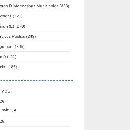
ttres D'informations Municipales
(333)
ections
(326)
ingle(e)
(270)
rvices Publics
(249)
gement
(235)
nté
(211)
cial
(185)
ives
26
anvier
(3)
25