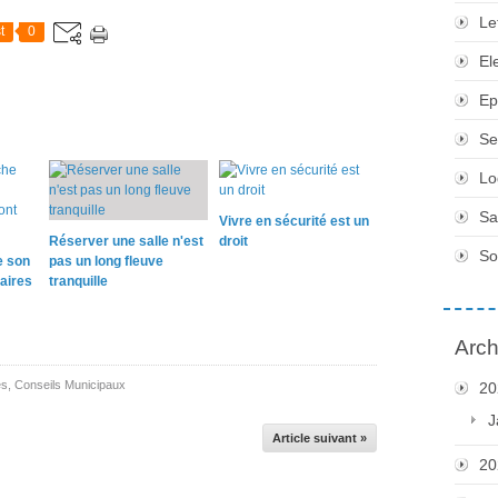
Le
t
0
El
Ep
Se
Lo
Sa
Vivre en sécurité est un
Réserver une salle n'est
droit
So
e son
pas un long fleuve
taires
tranquille
Arch
es
,
Conseils Municipaux
20
J
Article suivant »
20