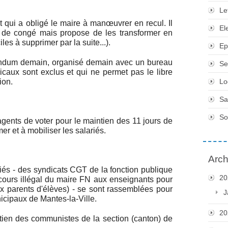
Le
qui a obligé le maire à manœuvrer en recul. Il
El
 de congé mais propose de les transformer en
les à supprimer par la suite...).
Ep
érendum demain, organisé demain avec un bureau
Se
icaux sont exclus et qui ne permet pas le libre
ion.
Lo
Sa
So
gents de voter pour le maintien des 11 jours de
er et à mobiliser les salariés.
Arch
ariés - des syndicats CGT de la fonction publique
20
cours illégal du maire FN aux enseignants pour
ux parents d'élèves) - se sont rassemblées pour
J
icipaux de Mantes-la-Ville.
20
tien des communistes de la section (canton) de