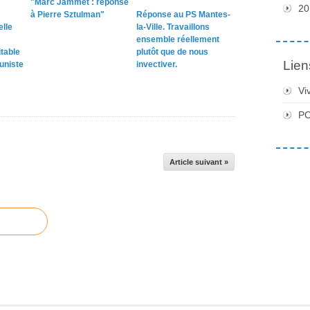
"Marc Jammet : réponse
20
à Pierre Sztulman"
Réponse au PS Mantes-
elle
la-Ville. Travaillons
ensemble réellement
table
plutôt que de nous
Lien
uniste
invectiver.
Vi
PC
Article suivant »