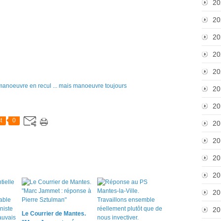
20
20
20
20
20
20
20
t
0
20
20
20
20
20
20
Le Courrier de Mantes.