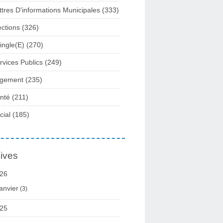
ttres D'informations Municipales
(333)
ections
(326)
ingle(e)
(270)
rvices Publics
(249)
gement
(235)
nté
(211)
cial
(185)
ives
26
anvier
(3)
25